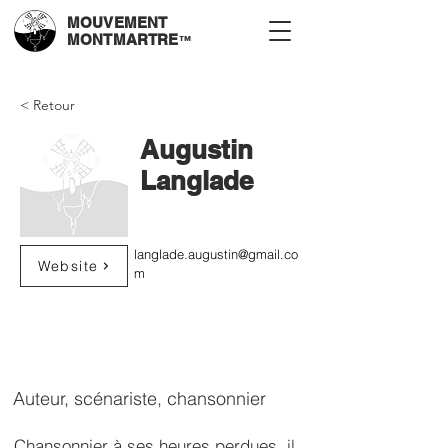
MOUVEMENT
MONTMARTRE
™
< Retour
Augustin
Langlade
langlade.augustin@gmail.co
Website
m
Auteur, scénariste, chansonnier
Chansonnier à ses heures perdues, il