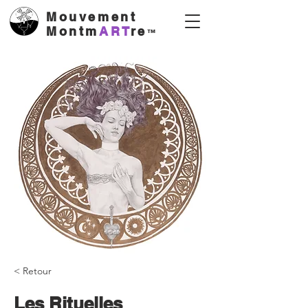
Mouvement
Montm
ART
re
™
< Retour
Les Rituelles