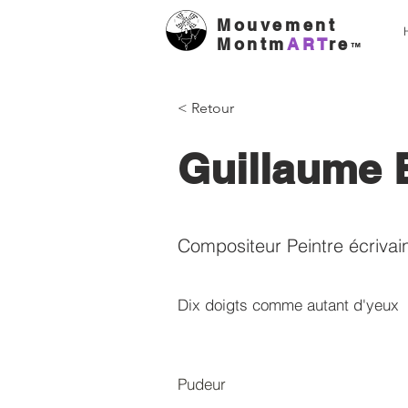
Mouvement
Montm
ART
re
™
< Retour
Guillaume 
Compositeur Peintre écrivai
Dix doigts comme autant d'yeux
Pudeur