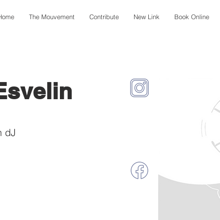
Home
The Mouvement
Contribute
New Link
Book Online
Esvelin
n dJ