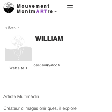
Mouvement
Montm
ART
re
™
< Retour
WILLIAM
geistiam@yahoo.fr
Website
Artiste Multimédia
Créateur d'images oniriques, il explore